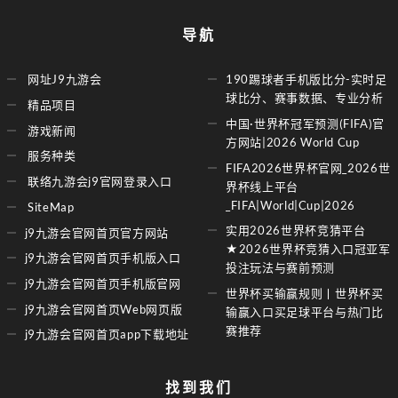
导航
网址J9九游会
190踢球者手机版比分-实时足
球比分、赛事数据、专业分析
精品项目
中国·世界杯冠军预测(FIFA)官
游戏新闻
方网站|2026 World Cup
服务种类
FIFA2026世界杯官网_2026世
联络九游会j9官网登录入口
界杯线上平台
_FIFA|World|Cup|2026
SiteMap
实用2026世界杯竞猜平台
j9九游会官网首页官方网站
★2026世界杯竞猜入口冠亚军
j9九游会官网首页手机版入口
投注玩法与赛前预测
j9九游会官网首页手机版官网
世界杯买输赢规则丨世界杯买
j9九游会官网首页Web网页版
输赢入口买足球平台与热门比
赛推荐
j9九游会官网首页app下载地址
找到我们